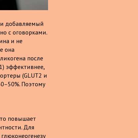
е и добавляемый
но с оговорками.
ина и не
е она
гликогена после
1) эффективнее,
портеры (GLUT2 и
30–50%. Поэтому
что повышает
нтности. Для
 глюконеогенезу