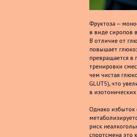
Фруктоза — моно
в виде сиропов в
В отличие от гл
повышает глюкоз
превращается в 
тренировки смес
чем чистая глюко
GLUT5), что уве
в изотонических 
Однако избыток ф
метаболизируетс
риск неалкоголь
спортсмена это 