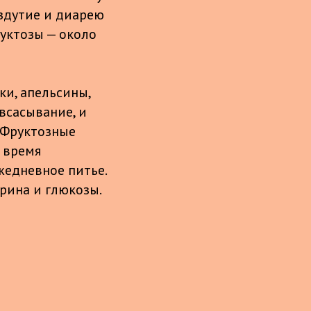
здутие и диарею
уктозы — около
ки, апельсины,
всасывание, и
. Фруктозные
 время
ежедневное питье.
рина и глюкозы.