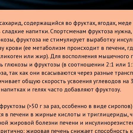
сахарид, содержащийся во фруктах, ягодах, мед
 сладкие напитки. Спортсменам фруктоза нужна, 
юкозы, фруктоза не стимулирует выработку инсул
у крови (ее метаболизм происходит в печени, гд
гликоген или жир). Для восполнения мышечного 
ь глюкозы и фруктозы (в соотношении 2:1 или 1:
за, так как они всасываются через разные транс
личивает общую скорость усвоения углеводов на 
напитках и гелях часто добавляют фруктозу.
руктозы (>50 г за раз, особенно в виде сиропов)
я в печени в жирные кислоты и триглицериды, 
ной жировой болезни печени и инсулинорезисте
критично: жировая печень снижает способность к