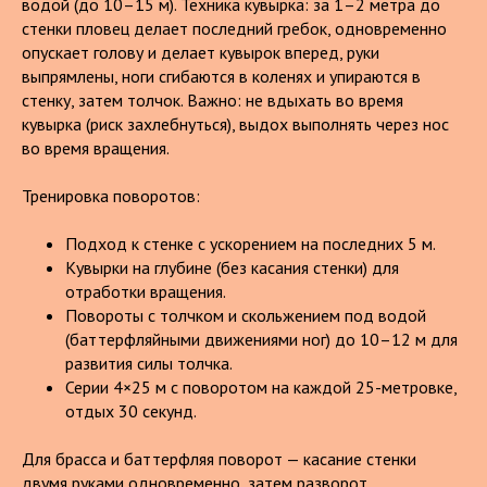
водой (до 10–15 м). Техника кувырка: за 1–2 метра до
стенки пловец делает последний гребок, одновременно
опускает голову и делает кувырок вперед, руки
выпрямлены, ноги сгибаются в коленях и упираются в
стенку, затем толчок. Важно: не вдыхать во время
кувырка (риск захлебнуться), выдох выполнять через нос
во время вращения.
Тренировка поворотов:
Подход к стенке с ускорением на последних 5 м.
Кувырки на глубине (без касания стенки) для
отработки вращения.
Повороты с толчком и скольжением под водой
(баттерфляйными движениями ног) до 10–12 м для
развития силы толчка.
Серии 4×25 м с поворотом на каждой 25-метровке,
отдых 30 секунд.
Для брасса и баттерфляя поворот — касание стенки
двумя руками одновременно, затем разворот,