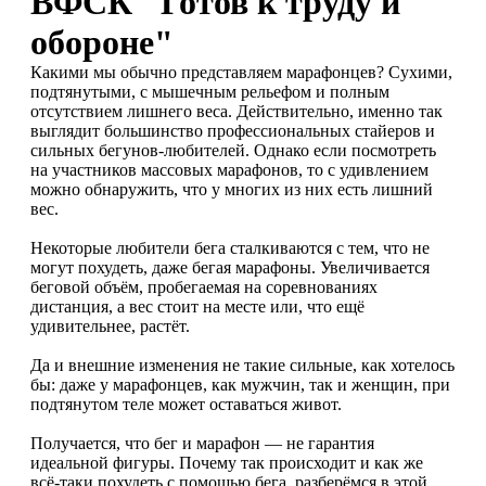
ВФСК "Готов к труду и
обороне"
Какими мы обычно представляем марафонцев? Сухими,
подтянутыми, с мышечным рельефом и полным
отсутствием лишнего веса. Действительно, именно так
выглядит большинство профессиональных стайеров и
сильных бегунов-любителей. Однако если посмотреть
на участников массовых марафонов, то с удивлением
можно обнаружить, что у многих из них есть лишний
вес.
Некоторые любители бега сталкиваются с тем, что не
могут похудеть, даже бегая марафоны. Увеличивается
беговой объём, пробегаемая на соревнованиях
дистанция, а вес стоит на месте или, что ещё
удивительнее, растёт.
Да и внешние изменения не такие сильные, как хотелось
бы: даже у марафонцев, как мужчин, так и женщин, при
подтянутом теле может оставаться живот.
Получается, что бег и марафон — не гарантия
идеальной фигуры. Почему так происходит и как же
всё-таки похудеть с помощью бега, разберёмся в этой