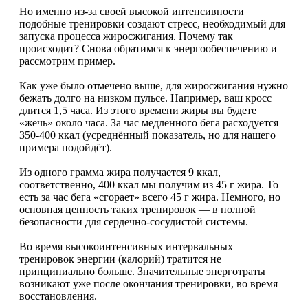
Но именно из-за своей высокой интенсивности
подобные тренировки создают стресс, необходимый для
запуска процесса жиросжигания. Почему так
происходит? Снова обратимся к энергообеспечению и
рассмотрим пример.
Как уже было отмечено выше, для жиросжигания нужно
бежать долго на низком пульсе. Например, ваш кросс
длится 1,5 часа. Из этого времени жиры вы будете
«жечь» около часа. За час медленного бега расходуется
350-400 ккал (усреднённый показатель, но для нашего
примера подойдёт).
Из одного грамма жира получается 9 ккал,
соответственно, 400 ккал мы получим из 45 г жира. То
есть за час бега «сгорает» всего 45 г жира. Немного, но
основная ценность таких тренировок — в полной
безопасности для сердечно-сосудистой системы.
Во время высокоинтенсивных интервальных
тренировок энергии (калорий) тратится не
принципиально больше. Значительные энерготраты
возникают уже после окончания тренировки, во время
восстановления.