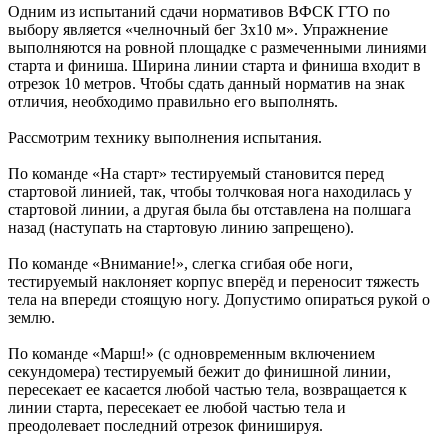
Одним из испытаний сдачи нормативов ВФСК ГТО по
выбору является «челночный бег 3х10 м». Упражнение
выполняются на ровной площадке с размеченными линиями
старта и финиша. Ширина линии старта и финиша входит в
отрезок 10 метров. Чтобы сдать данный норматив на знак
отличия, необходимо правильно его выполнять.
Рассмотрим технику выполнения испытания.
По команде «На старт» тестируемый становится перед
стартовой линией, так, чтобы толчковая нога находилась у
стартовой линии, а другая была бы отставлена на полшага
назад (наступать на стартовую линию запрещено).
По команде «Внимание!», слегка сгибая обе ноги,
тестируемый наклоняет корпус вперёд и переносит тяжесть
тела на впереди стоящую ногу. Допустимо опираться рукой о
землю.
По команде «Марш!» (с одновременным включением
секундомера) тестируемый бежит до финишной линии,
пересекает ее касается любой частью тела, возвращается к
линии старта, пересекает ее любой частью тела и
преодолевает последний отрезок финишируя.