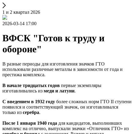
1 и 2 квартал 2026
2026-03-14 17:00
ВФСК "Готов к труду и
обороне"
В разные периоды для изготовления значков ГТО
использовали различные металлы в зависимости от года и
престижа комплекса.
В начале тридцатых годов
первые экземпляры
изготавливались из
меди и латуни
.
С введением в 1932 году
более сложных норм ГТО II ступени
появился и соответствующий значок, он изготавливался
только из
серебра
.
После 1 января 1940 года
для кандидатов, выполнивших
комплекс на отлично, выпускали значки «Отличник ГТО» из
серебра и бронзы
с золочением. Размер и металл