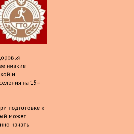
доровья
ее низкие
ской и
селения на 15–
ри подготовке к
рый может
нно начать