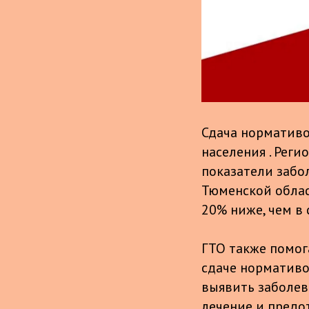
Сдача нормативо
населения . Рег
показатели забо
Тюменской облас
20% ниже, чем в 
ГТО также помог
сдаче нормативо
выявить заболев
лечение и предо