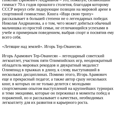
гимнаст 70-х годов прошлого столетия, благодаря которому
СССР вернул себе лидирующие позиции на мировой арене в
спортивной гимнастике. Книга «Ищи свою тропу»
рассказывает в большей степени не о легендарных победах
Николая Андрианова, а о том, чего может добиться обычный
мальчишка из простой семьи, не отличающийся успехами в
учебе и примерным поведением, выбрав спорт и посвятив ему
всего себя.
«Летящие над землей». Игорь Тер-Ованесян.
Игорь Арамович Тер-Ованесян – легендарный советский
легкоатлет, участник пяти Олимпийских игр, неоднократный
обладатель мировых рекордов и двукратный медалист
Олимпиад в прыжках в длину, к слову, выступавший в
нескольких дисциплинах. Помимо этого, Игорь Арамович
еще и прекрасный педагог, а также автор сразу нескольких
книг, в которых он не только делится с молодыми
спортсменами опытом выступлений на крупнейших турнирах
и теми эмоциями, которые он переживал в моменты побед и
поражений, но и рассказывает о качествах, необходимых
легкоатлету для их развития и карьерного роста.