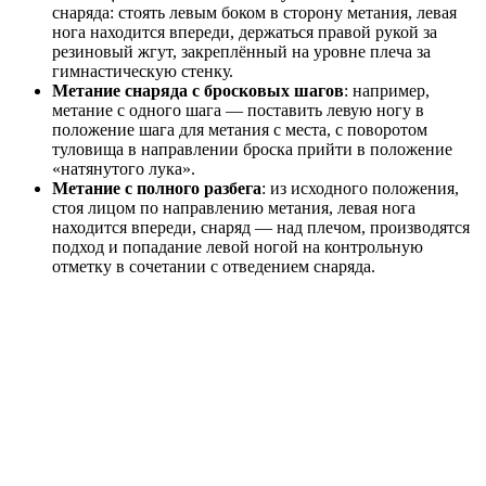
снаряда: стоять левым боком в сторону метания, левая
нога находится впереди, держаться правой рукой за
резиновый жгут, закреплённый на уровне плеча за
гимнастическую стенку.
Метание снаряда с бросковых шагов
: например,
метание с одного шага — поставить левую ногу в
положение шага для метания с места, с поворотом
туловища в направлении броска прийти в положение
«натянутого лука».
Метание с полного разбега
: из исходного положения,
стоя лицом по направлению метания, левая нога
находится впереди, снаряд — над плечом, производятся
подход и попадание левой ногой на контрольную
отметку в сочетании с отведением снаряда.