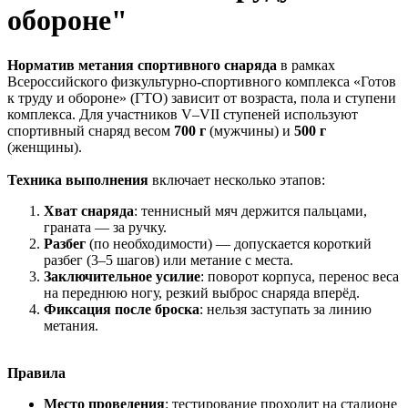
обороне"
Норматив метания спортивного снаряда
в рамках
Всероссийского физкультурно-спортивного комплекса «Готов
к труду и обороне» (ГТО) зависит от возраста, пола и ступени
комплекса. Для участников V–VII ступеней используют
спортивный снаряд весом
700 г
(мужчины) и
500 г
(женщины).
Техника выполнения
включает несколько этапов:
Хват снаряда
: теннисный мяч держится пальцами,
граната — за ручку.
Разбег
(по необходимости) — допускается короткий
разбег (3–5 шагов) или метание с места.
Заключительное усилие
: поворот корпуса, перенос веса
на переднюю ногу, резкий выброс снаряда вперёд.
Фиксация после броска
: нельзя заступать за линию
метания.
Правила
Место проведения
: тестирование проходит на стадионе