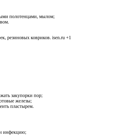
ными полотенцами, мылом;
вом.
, резиновых ковриков. isen.ru +1
ежать закупорки пор;
отовые железы;
леить пластырем.
ти инфекцию;