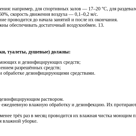
ения: например, для спортивных залов — 17–20 °C, для раздева
0%, скорость движения воздуха — 0,1–0,2 м/с.
е проводится до начала занятий и после их окончания.
жны обеспечивать достаточный воздухообмен. 13.
ки, туалеты, душевые) должны:
 моющих и дезинфицирующих средств;
нением разрешённых средств;
 и обработке дезинфицирующими средствами.
 дезинфицирующим раствором.
 ежедневную влажную обработку и дезинфекцию. Их протираю
енее трёх раз в месяц проводится их влажная чистка моющим 
 влажной уборке.