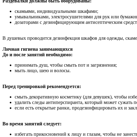
Раздевалки должны быть оборудованы:
скамьями, индивидуальными шкафами;
умывальниками, электросушителями для рук или бумаж
дозаторами с дезинфицирующим антисептическим средст
В душевых проводится дезинфекция шкафов для одежды, скамеек
Личная гигиена занимающихся
До и после занятий необходимо:
принимать душ, чтобы смыть пот и загрязнения;
мыть лицо, шею и волосы.
Перед тренировкой рекомендуется:
смыть декоративную косметику (для девушек), чтобы изб
удалить следы антиперспиранта, который может сужать п
если есть открытые ранки, продезинфицировать их и зак
Во время занятий следует:
избегать прикосновений к лицу и глазам, чтобы не занес