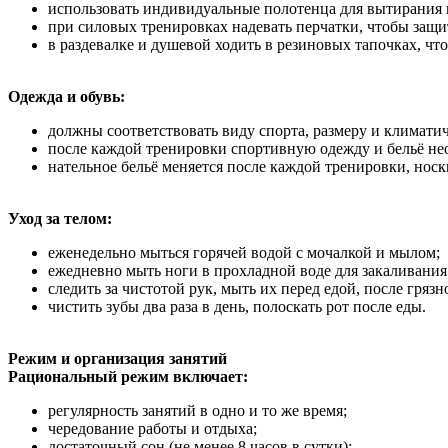
использовать индивидуальные полотенца для вытирания 
при силовых тренировках надевать перчатки, чтобы защит
в раздевалке и душевой ходить в резиновых тапочках, чт
Одежда и обувь:
должны соответствовать виду спорта, размеру и климати
после каждой тренировки спортивную одежду и бельё нео
нательное бельё меняется после каждой тренировки, нос
Уход за телом:
еженедельно мыться горячей водой с мочалкой и мылом;
ежедневно мыть ноги в прохладной воде для закаливания
следить за чистотой рук, мыть их перед едой, после гряз
чистить зубы два раза в день, полоскать рот после еды.
Режим и организация занятий
Рациональный режим включает:
регулярность занятий в одно и то же время;
чередование работы и отдыха;
достаточный сон (не менее 8 часов в сутки);