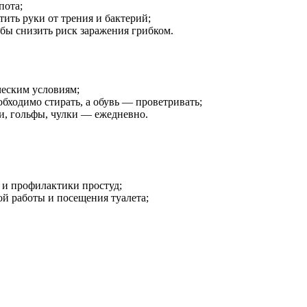
пота;
ить руки от трения и бактерий;
обы снизить риск заражения грибком.
ческим условиям;
бходимо стирать, а обувь — проветривать;
ки, гольфы, чулки — ежедневно.
 и профилактики простуд;
ной работы и посещения туалета;