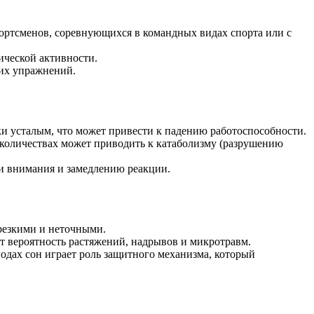
портсменов, соревнующихся в командных видах спорта или с
ической активности.
ких упражнений.
ки усталым, что может привести к падению работоспособности.
количествах может приводить к катаболизму (разрушению
 внимания и замедлению реакции.
 резкими и неточными.
т вероятность растяжений, надрывов и микротравм.
иодах сон играет роль защитного механизма, который