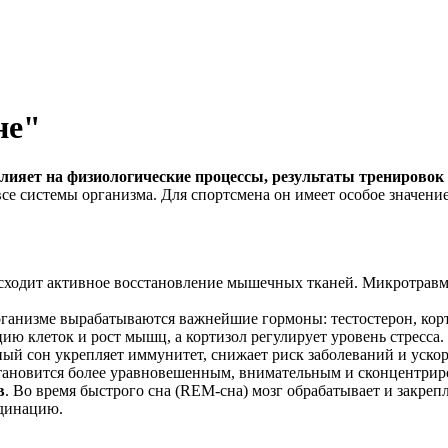
не"
влияет на физиологические процессы, результаты тренировок
се системы организма. Для спортсмена он имеет особое значени
исходит активное восстановление мышечных тканей. Микротравм
организме вырабатываются важнейшие гормоны: тестостерон, кор
цию клеток и рост мышц, а кортизол регулирует уровень стресса.
ый сон укрепляет иммунитет, снижает риск заболеваний и ускоря
становится более уравновешенным, внимательным и сконцентри
в
. Во время быстрого сна (REM-сна) мозг обрабатывает и закре
рдинацию.