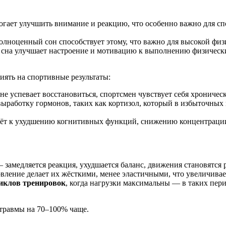
огает улучшить внимание и реакцию, что особенно важно для с
Полноценный сон способствует этому, что важно для высокой физ
о сна улучшает настроение и мотивацию к выполнению физичес
иять на спортивные результаты:
не успевает восстановиться, спортсмен чувствует себя хроничес
работку гормонов, таких как кортизол, который в избыточных 
ёт к ухудшению когнитивных функций, снижению концентрации
 замедляется реакция, ухудшается баланс, движения становятся
вление делает их жёсткими, менее эластичными, что увеличивае
циклов тренировок
, когда нагрузки максимальны — в таких пер
 травмы на 70–100% чаще.