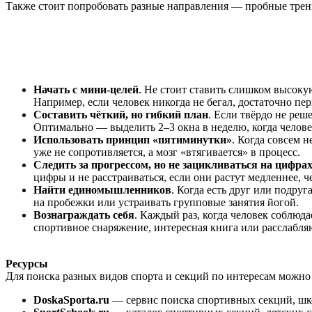
Также стоит попробовать разные направления — пробные трени
Начать с мини-целей
. Не стоит ставить слишком высоку
Например, если человек никогда не бегал, достаточно п
Составить чёткий, но гибкий план
. Если твёрдо не реш
Оптимально — выделить 2–3 окна в неделю, когда человек,
Использовать принцип «пятиминутки»
. Когда совсем н
уже не сопротивляется, а мозг «втягивается» в процесс.
Следить за прогрессом, но не зацикливаться на цифра
цифры и не расстраиваться, если они растут медленнее, че
Найти единомышленников
. Когда есть друг или подру
на пробежки или устраивать групповые занятия йогой.
Вознаграждать себя
. Каждый раз, когда человек соблюд
спортивное снаряжение, интересная книга или расслабл
Ресурсы
Для поиска разных видов спорта и секций по интересам можно
DoskaSporta.ru
— сервис поиска спортивных секций, шко