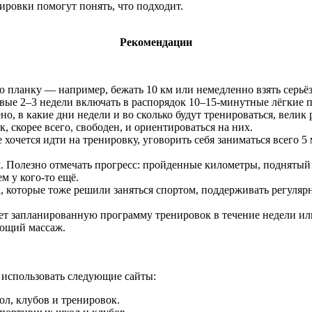
ровки помогут понять, что подходит.
Рекомендации
ю планку — например, бежать 10 км или немедленно взять серьёз
ервые 2–3 недели включать в распорядок 10–15-минутные лёгкие 
ено, в какие дни недели и во сколько будут тренироваться, вели
 скорее всего, свободен, и ориентироваться на них.
е хочется идти на тренировку, уговорить себя заниматься всего 
х
. Полезно отмечать прогресс: пройденные километры, поднятый
м у кого-то ещё.
га, которые тоже решили заняться спортом, поддерживать регуляр
ает запланированную программу тренировок в течение недели ил
яющий массаж.
 использовать следующие сайты:
л, клубов и тренировок.