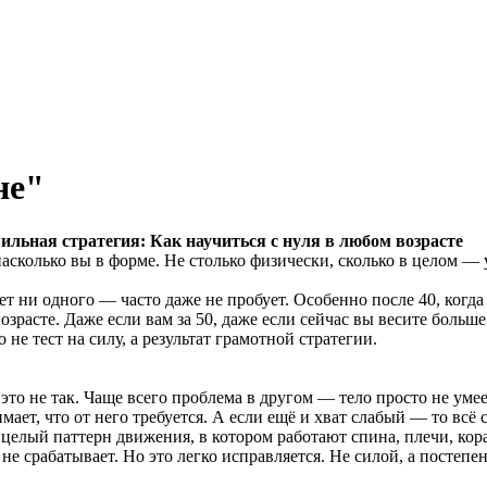
не"
вильная стратегия: Как научиться с нуля в любом возрасте
асколько вы в форме. Не столько физически, сколько в целом — 
жет ни одного — часто даже не пробует. Особенно после 40, когда
зрасте. Даже если вам за 50, даже если сейчас вы весите больше 
 не тест на силу, а результат грамотной стратегии.
 это не так. Чаще всего проблема в другом — тело просто не ум
ает, что от него требуется. А если ещё и хват слабый — то всё 
целый паттерн движения, в котором работают спина, плечи, кора
 не срабатывает. Но это легко исправляется. Не силой, а постеп