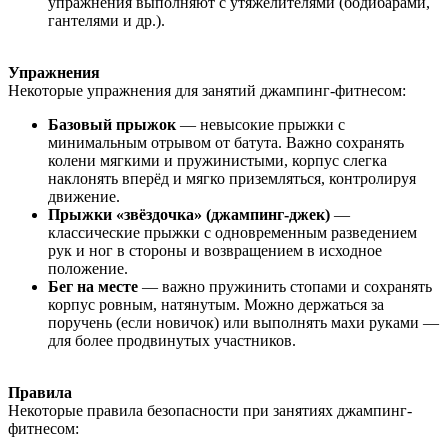
упражнения выполняют с утяжелителями (бодибарами,
гантелями и др.).
Упражнения
Некоторые упражнения для занятий джампинг-фитнесом:
Базовый прыжок
— невысокие прыжки с
минимальным отрывом от батута. Важно сохранять
колени мягкими и пружинистыми, корпус слегка
наклонять вперёд и мягко приземляться, контролируя
движение.
Прыжки «звёздочка» (джампинг-джек)
—
классические прыжки с одновременным разведением
рук и ног в стороны и возвращением в исходное
положение.
Бег на месте
— важно пружинить стопами и сохранять
корпус ровным, натянутым. Можно держаться за
поручень (если новичок) или выполнять махи руками —
для более продвинутых участников.
Правила
Некоторые правила безопасности при занятиях джампинг-
фитнесом: