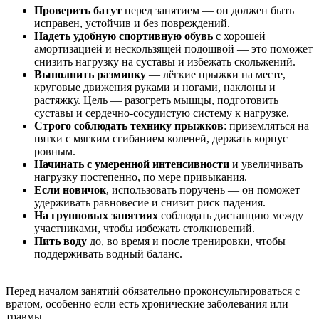
Проверить батут
перед занятием — он должен быть
исправен, устойчив и без повреждений.
Надеть удобную спортивную обувь
с хорошей
амортизацией и нескользящей подошвой — это поможет
снизить нагрузку на суставы и избежать скольжений.
Выполнить разминку
— лёгкие прыжки на месте,
круговые движения руками и ногами, наклоны и
растяжку. Цель — разогреть мышцы, подготовить
суставы и сердечно-сосудистую систему к нагрузке.
Строго соблюдать технику прыжков
: приземляться на
пятки с мягким сгибанием коленей, держать корпус
ровным.
Начинать с умеренной интенсивности
и увеличивать
нагрузку постепенно, по мере привыкания.
Если новичок
, использовать поручень — он поможет
удерживать равновесие и снизит риск падения.
На групповых занятиях
соблюдать дистанцию между
участниками, чтобы избежать столкновений.
Пить воду
до, во время и после тренировки, чтобы
поддерживать водный баланс.
Перед началом занятий обязательно проконсультироваться с
врачом, особенно если есть хронические заболевания или
травмы.