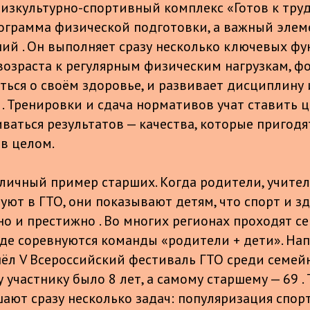
изкультурно-спортивный комплекс «Готов к труд
рограмма физической подготовки, а важный элем
ий . Он выполняет сразу несколько ключевых фу
 возраста к регулярным физическим нагрузкам, ф
ться о своём здоровье, и развивает дисциплину 
. Тренировки и сдача нормативов учат ставить ц
ваться результатов — качества, которые пригодят
 в целом.
личный пример старших. Когда родители, учите
уют в ГТО, они показывают детям, что спорт и з
но и престижно . Во многих регионах проходят с
где соревнуются команды «родители + дети». Нап
шёл V Всероссийский фестиваль ГТО среди семей
частнику было 8 лет, а самому старшему — 69 . 
ают сразу несколько задач: популяризация спорт