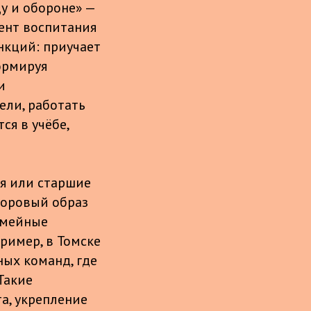
у и обороне» —
ент воспитания
нкций: приучает
ормируя
и
ели, работать
ся в учёбе,
ля или старшие
доровый образ
емейные
ример, в Томске
ных команд, где
Такие
а, укрепление