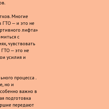
ов.
тков. Многие
 ГТО — и это не
ортивного лифта»
омиться с
ях, чувствовать
 ГТО — это не
вои усилия и
ного процесса .
, но и
особенно важно в
ая подготовка
аршие передают