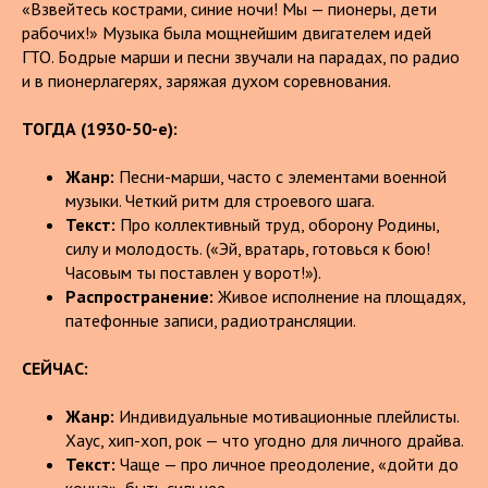
«Взвейтесь кострами, синие ночи! Мы — пионеры, дети
рабочих!» Музыка была мощнейшим двигателем идей
ГТО. Бодрые марши и песни звучали на парадах, по радио
и в пионерлагерях, заряжая духом соревнования.
ТОГДА (1930-50-е):
Жанр:
Песни-марши, часто с элементами военной
музыки. Четкий ритм для строевого шага.
Текст:
Про коллективный труд, оборону Родины,
силу и молодость. («Эй, вратарь, готовься к бою!
Часовым ты поставлен у ворот!»).
Распространение:
Живое исполнение на площадях,
патефонные записи, радиотрансляции.
СЕЙЧАС:
Жанр:
Индивидуальные мотивационные плейлисты.
Хаус, хип-хоп, рок — что угодно для личного драйва.
Текст:
Чаще — про личное преодоление, «дойти до