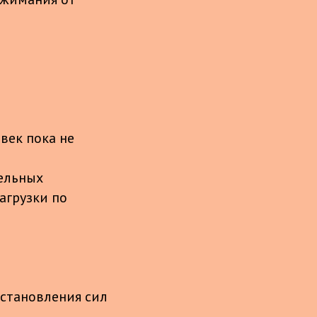
век пока не
ельных
агрузки по
сстановления сил