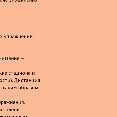
х упражнений.
внимание —
жке стадиона и
ости). Дистанция
— таким образом
пражнения.
м голени.
тжимания от