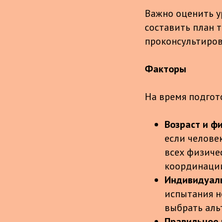
Важно оценить у
составить план 
проконсультиров
Факторы
На время подгот
Возраст и ф
если челове
всех физичес
координаци
Индивидуал
испытания н
выбрать аль
Правильное 