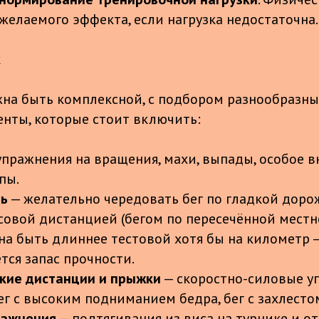
 желаемого эффекта, если нагрузка недостаточна.
к
на быть комплексной, с подбором разнообразны
нты, которые стоит включить:
упражнения на вращения, махи, выпады, особое 
пы.
ть
— желательно чередовать бег по гладкой доро
ссовой дистанцией (бегом по пересечённой местн
на быть длиннее тестовой хотя бы на километр 
тся запас прочности.
ткие дистанции и прыжки
— скоростно-силовые у
ег с высоким подниманием бедра, бег с захлесто
ражнения
— подтягивания из виса на турнике и о