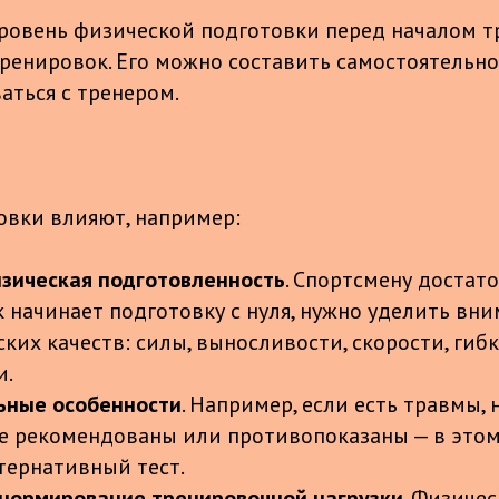
ровень физической подготовки перед началом т
тренировок. Его можно составить самостоятельн
аться с тренером.
овки влияют, например:
изическая подготовленность
. Спортсмену достато
к начинает подготовку с нуля, нужно уделить вн
ких качеств: силы, выносливости, скорости, гиб
и.
ьные особенности
. Например, если есть травмы,
е рекомендованы или противопоказаны — в этом
тернативный тест.
нормирование тренировочной нагрузки
. Физиче