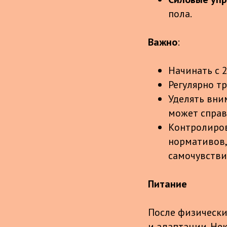
пола.
Важно
:
Начинать с 
Регулярно т
Уделять вни
может справ
Контролиров
нормативов,
самочувстви
Питание
После физически
и адаптации. Не