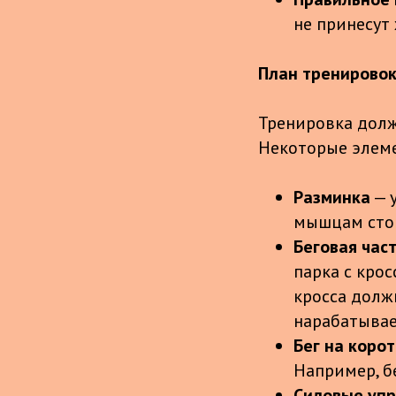
не принесут
План тренирово
Тренировка долж
Некоторые элеме
Разминка
— 
мышцам сто
Беговая час
парка с кро
кросса долж
нарабатывае
Бег на коро
Например, б
Силовые уп