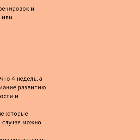
ренировок и
о или
чно 4 недель, а
имание развитию
кости и
 некоторые
 случае можно
ские упражнения