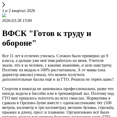
1 и 2 квартал 2026
2026-03-28 15:00
ВФСК "Готов к труду и
обороне"
Все 11 лет я отлично училась. Сложно было примерно до 9
класса, а дальше уже моё имя работало на меня. Учителя
знали, что я за человек, с какими знаниями, и шли навстречу.
Поэтому на медаль я 100% рассчитывала. А от мамы (она
директор школы) узнала, что можно получить
дополнительные баллы ещё и за ГТО. Решила не терять шанс!
Спортом я никогда не занималась профессионально, разве что
иногда ходила в бассейн или в тренажёрный зал. Поэтому над
ГТО мне пришлось попотеть во всех смыслах. Нормативы я
сдавала в Орехово-Зуеве вместе с одноклассниками: бег (100
метров, километр и три километра), метание булавы, стрельба,
прыжки в длину, пресс и плавание. Организовано всё было
неплохо, только вот очереди большие: желающих сдать ГТО