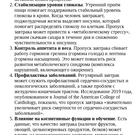
Стабилизация уровня глюкозы
. Утренний приём
пищи помогает поддерживать стабильный уровень
глюкозы в крови. Когда человек завтракает,
поджелудочная железа выделяет инсулин, который
помогает распределять глюкозу по клеткам. Пропуск
завтрака может привести к «метаболическому стрессу»,
резким скачкам сахара в течение дня и снижению
чувствительности к инсулину.
Контроль аппетита и веса
. Пропуск завтрака сбивает
работу гормонов грелина (гормона голода) и лептина
(гормона насыщения). Это может повысить риск
развития метаболического синдрома (комплекса
нарушений, включающего ожирение).
Профилактика заболеваний
. Регулярный завтрак
может служить профилактикой сердечно-сосудистых и
онкологических заболеваний, а также проблем с
желудочно-кишечным трактом. Исследование 2019 года,
опубликованное в Journal of the American College of
Cardiology, показало, что пропуск завтрака «значительно
увеличивает риск смертности от сердечно-сосудистых
заболеваний».
Влияние на когнитивные функции и обучение
. Есть
данные, что качество завтрака (наличие фруктов,
овощей, цельнозерновых продуктов, белков) может
влиять на психологическое состояние, мотивацию и