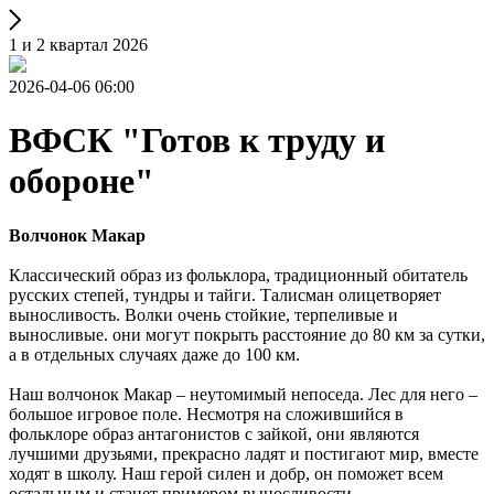
1 и 2 квартал 2026
2026-04-06 06:00
ВФСК "Готов к труду и
обороне"
Волчонок Макар
Классический образ из фольклора, традиционный обитатель
русских степей, тундры и тайги. Талисман олицетворяет
выносливость. Волки очень стойкие, терпеливые и
выносливые. они могут покрыть расстояние до 80 км за сутки,
а в отдельных случаях даже до 100 км.
Наш волчонок Макар – неутомимый непоседа. Лес для него –
большое игровое поле. Несмотря на сложившийся в
фольклоре образ антагонистов с зайкой, они являются
лучшими друзьями, прекрасно ладят и постигают мир, вместе
ходят в школу. Наш герой силен и добр, он поможет всем
остальным и станет примером выносливости.