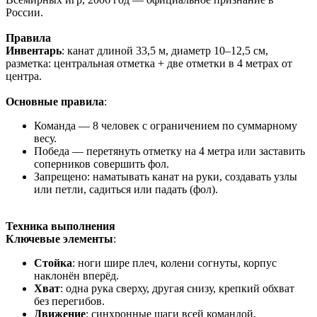
России.
Правила
Инвентарь
: канат длиной 33,5 м, диаметр 10–12,5 см,
разметка: центральная отметка + две отметки в 4 метрах от
центра.
Основные правила
:
Команда — 8 человек с ограничением по суммарному
весу.
Победа — перетянуть отметку на 4 метра или заставить
соперников совершить фол.
Запрещено: наматывать канат на руки, создавать узлы
или петли, садиться или падать (фол).
Техника выполнения
Ключевые элементы
:
Стойка
: ноги шире плеч, колени согнуты, корпус
наклонён вперёд.
Хват
: одна рука сверху, другая снизу, крепкий обхват
без перегибов.
Движение
: синхронные шаги всей командой,