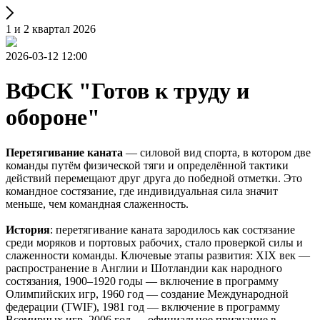
1 и 2 квартал 2026
2026-03-12 12:00
ВФСК "Готов к труду и
обороне"
Перетягивание каната
— силовой вид спорта, в котором две
команды путём физической тяги и определённой тактики
действий перемещают друг друга до победной отметки. Это
командное состязание, где индивидуальная сила значит
меньше, чем командная слаженность.
История
: перетягивание каната зародилось как состязание
среди моряков и портовых рабочих, стало проверкой силы и
слаженности команды. Ключевые этапы развития: XIX век —
распространение в Англии и Шотландии как народного
состязания, 1900–1920 годы — включение в программу
Олимпийских игр, 1960 год — создание Международной
федерации (TWIF), 1981 год — включение в программу
Всемирных игр, 2006 год — официальное признание в