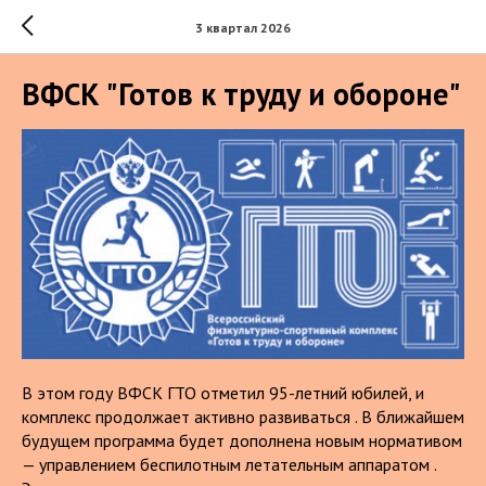
3 квартал 2026
ВФСК "Готов к труду и обороне"
В этом году ВФСК ГТО отметил 95-летний юбилей, и
комплекс продолжает активно развиваться . В ближайшем
будущем программа будет дополнена новым нормативом
— управлением беспилотным летательным аппаратом .