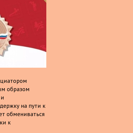
ициатором
ым образом
 и
держку на пути к
ет обмениваться
ки к