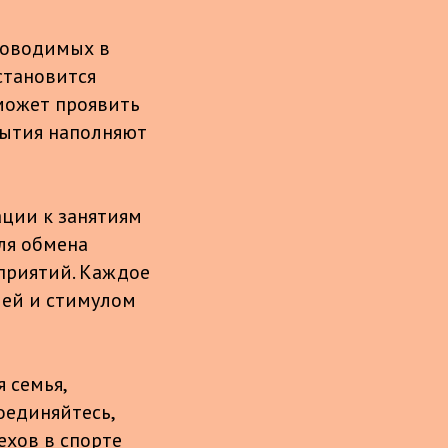
роводимых в
становится
может проявить
обытия наполняют
ации к занятиям
ля обмена
приятий. Каждое
ией и стимулом
 семья,
оединяйтесь,
ехов в спорте