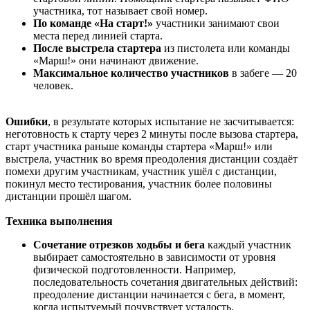
участника, тот называет свой номер.
По команде «На старт!»
участники занимают свои
места перед линией старта.
После выстрела стартера
из пистолета или команды
«Марш!» они начинают движение.
Максимальное количество участников
в забеге — 20
человек.
Ошибки
, в результате которых испытание не засчитывается:
неготовность к старту через 2 минуты после вызова стартера,
старт участника раньше команды стартера «Марш!» или
выстрела, участник во время преодоления дистанции создаёт
помехи другим участникам, участник ушёл с дистанции,
покинул место тестирования, участник более половины
дистанции прошёл шагом.
Техника выполнения
Сочетание отрезков ходьбы и бега
каждый участник
выбирает самостоятельно в зависимости от уровня
физической подготовленности. Например,
последовательность сочетания двигательных действий:
преодоление дистанции начинается с бега, в момент,
когда испытуемый почувствует усталость,