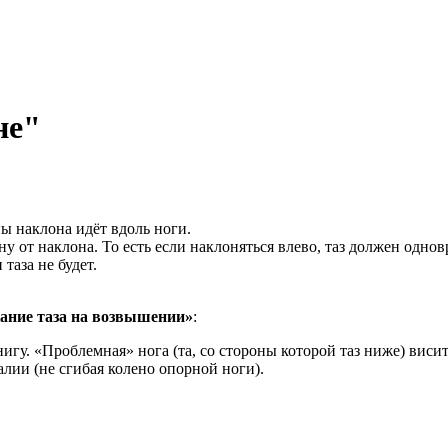
не"
ы наклона идёт вдоль ноги.
 от наклона. То есть если наклоняться влево, таз должен однов
таза не будет.
кание таза на возвышении»
:
гу. «Проблемная» нога (та, со стороны которой таз ниже) висит
лии (не сгибая колено опорной ноги).