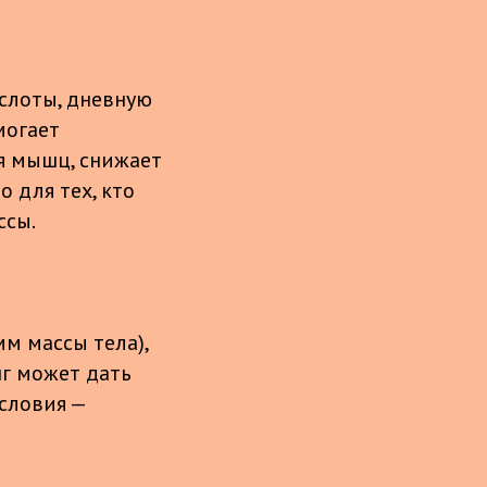
слоты, дневную
могает
я мышц, снижает
 для тех, кто
ссы.
мм массы тела),
нг может дать
словия —