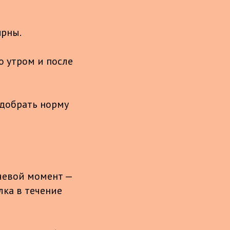
ярны.
 утром и после
 добрать норму
ючевой момент —
лка в течение