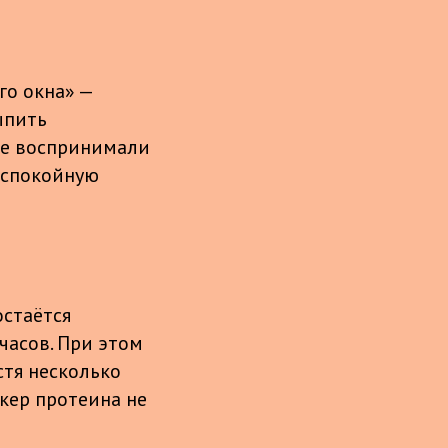
го окна» —
ыпить
ие воспринимали
 спокойную
остаётся
часов. При этом
стя несколько
йкер протеина не