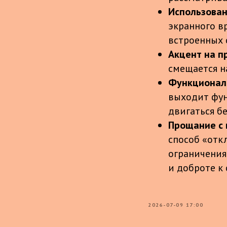
Использован
экранного в
встроенных 
Акцент на п
смещается н
Функциональ
выходит фун
двигаться б
Прощание с
способ «отк
ограничения
и доброте к 
2026-07-09 17:00