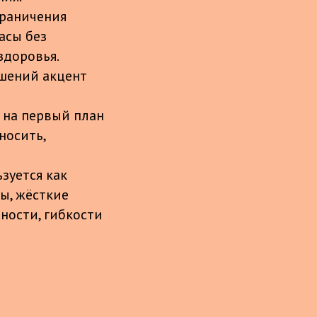
граничения
асы без
здоровья.
ешений акцент
а на первый план
носить,
ьзуется как
ы, жёсткие
ности, гибкости