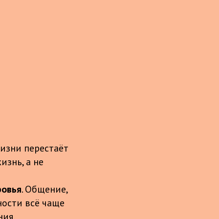
жизни перестаёт
знь, а не
ровья
. Общение,
ности всё чаще
ния.