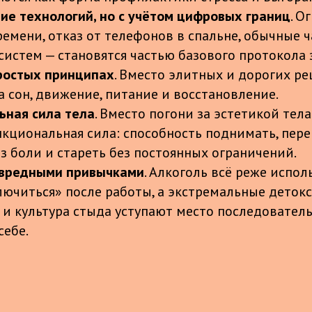
ие технологий, но с учётом цифровых границ
. О
ремени, отказ от телефонов в спальне, обычные ч
систем — становятся частью базового протокола 
ростых принципах
. Вместо элитных и дорогих р
а сон, движение, питание и восстановление.
ная сила тела
. Вместо погони за эстетикой тел
кциональная сила: способность поднимать, пере
ез боли и стареть без постоянных ограничений.
 вредными привычками
. Алкоголь всё реже испол
лючиться» после работы, а экстремальные детокс
 и культура стыда уступают место последователь
себе.