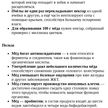
которой нектар попадает в зобик и начинает
расщепляться.
Пчёлы не один раз перекладывают нектар
из одной
ячейки в другую, а ещё часто вентилируют соты с
помощью крыльев, способствуя большему испарению
влаги.
Для образования 100 г мёда
нужен нектар, собранный
примерно с миллиона цветков.
Польза
Мёд богат антиоксидантами
— к ним относятся
ферменты и соединения, такие как флавоноиды и
органические кислоты.
Употребление даже небольшого количества мёда
способствует снижению уровня «плохого» холестерина.
Мёд уменьшает болевые ощущения
при язве желудка
и других заболеваниях ЖКТ.
Мёд стимулирует производство иммунных клеток
—
достаточно ежедневно съедать одну столовую ложку
этого продукта, чтобы повысить защитные функции
организма.
Мёд — пробиотик
: в состав продукта входят до шести
видов лактобацилл и четыре вида бифидобактерий.