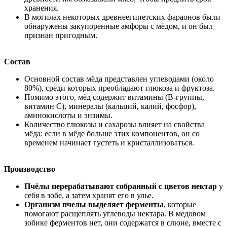
хранения.
В могилах некоторых древнеегипетских фараонов были
обнаружены закупоренные амфоры с мёдом, и он был
признан пригодным.
Состав
Основной состав мёда представлен углеводами (около
80%), среди которых преобладают глюкоза и фруктоза.
Помимо этого, мёд содержит витамины (B-группы,
витамин C), минералы (кальций, калий, фосфор),
аминокислоты и энзимы.
Количество глюкозы и сахарозы влияет на свойства
мёда: если в мёде больше этих компонентов, он со
временем начинает густеть и кристаллизоваться.
Производство
Пчёлы перерабатывают собранный с цветов нектар
у
себя в зобе, а затем хранят его в улье.
Организм пчелы выделяет ферменты
, которые
помогают расщеплять углеводы нектара. В медовом
зобике ферментов нет, они содержатся в слюне, вместе с